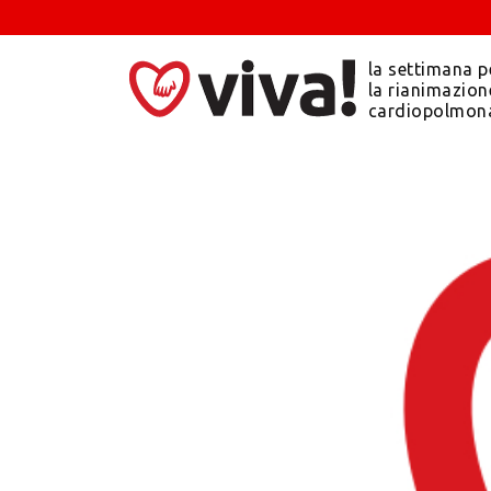
la settimana p
la rianimazion
cardiopolmon