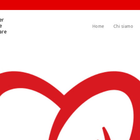
er
e
Home
Chi siamo
are