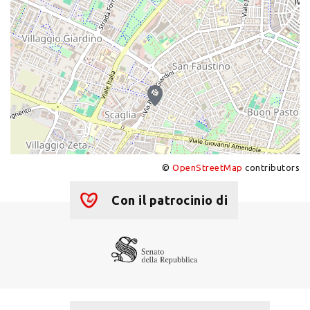
©
OpenStreetMap
contributors
Con il patrocinio di
+
−