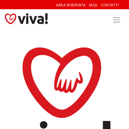
AREA RISERVATA
FAQs
CONTATTI