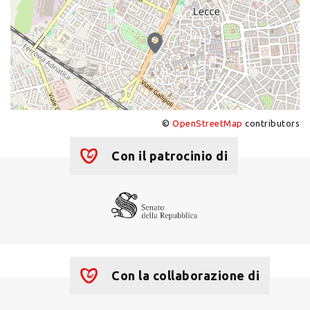
©
OpenStreetMap
contributors
+
−
Con il patrocinio di
Con la collaborazione di