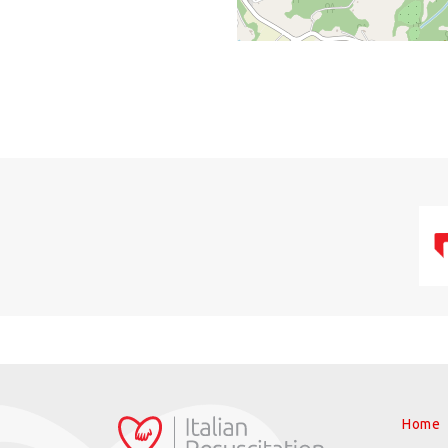
+
−
Home