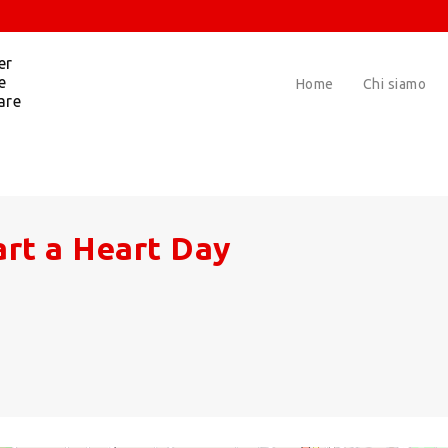
er
e
Home
Chi siamo
are
art a Heart Day