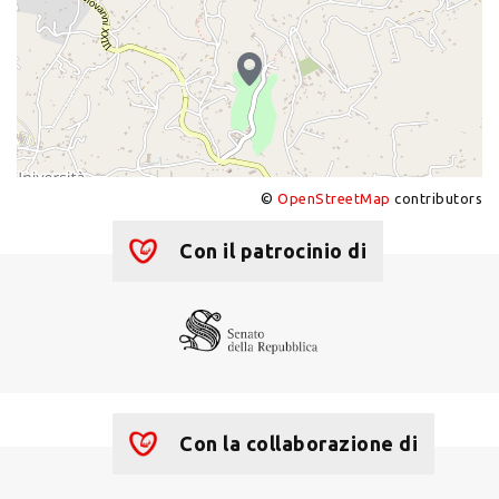
©
OpenStreetMap
contributors
+
−
Con il patrocinio di
Con la collaborazione di