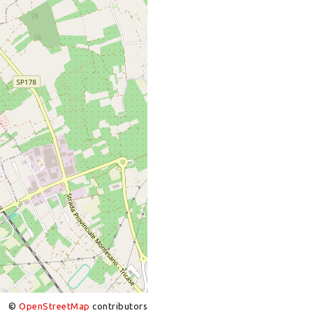
©
OpenStreetMap
contributors