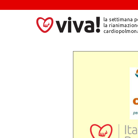
la settimana p
la rianimazion
cardiopolmon