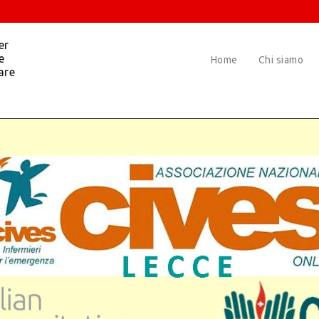
er
e
Home
Chi siamo
are