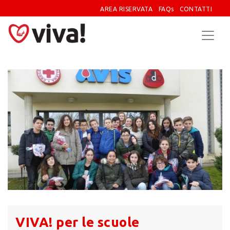
AREA RISERVATA
FAQs
CONTATTI
VIVA! per le scuole