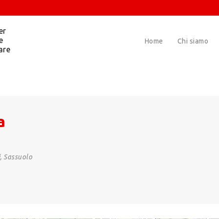
er
e
Home
Chi siamo
are
a
i, Sassuolo