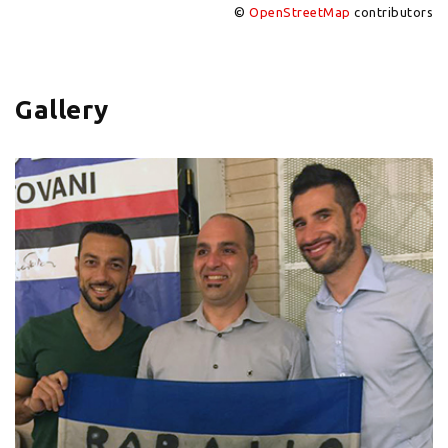
©
OpenStreetMap
contributors
+
−
Gallery