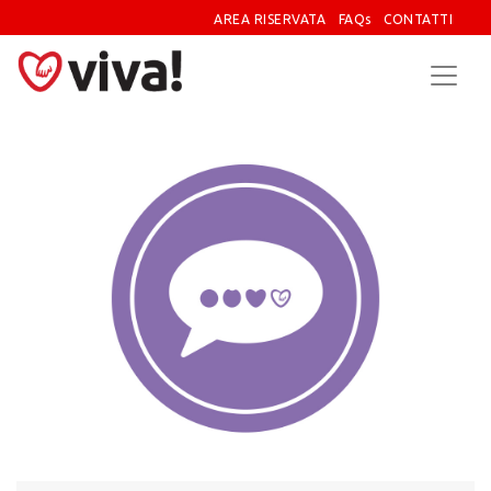
AREA RISERVATA
FAQs
CONTATTI