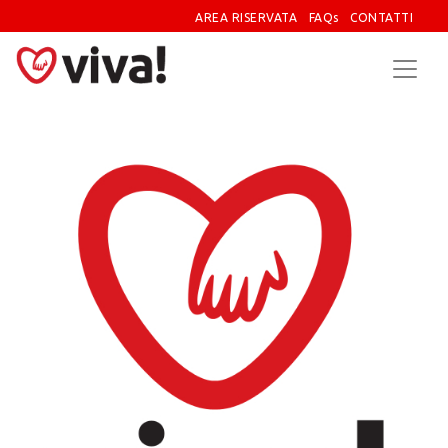
AREA RISERVATA
FAQs
CONTATTI