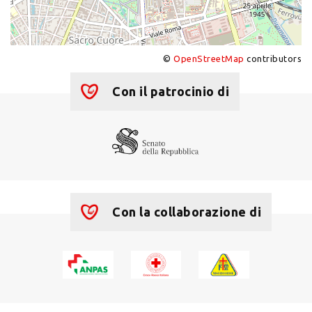
©
OpenStreetMap
contributors
+
−
Con il patrocinio di
Con la collaborazione di