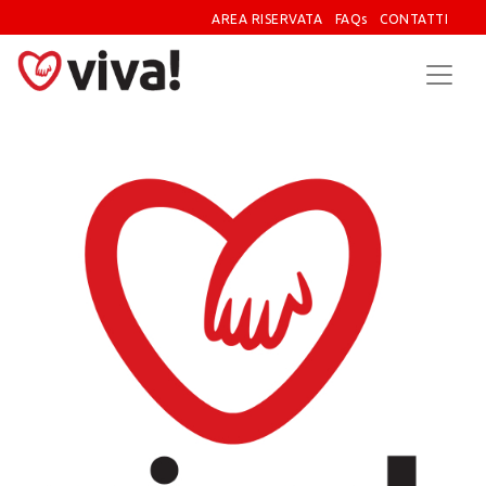
AREA RISERVATA
FAQs
CONTATTI