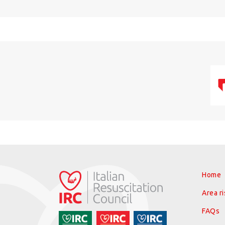
Home
Area r
FAQs