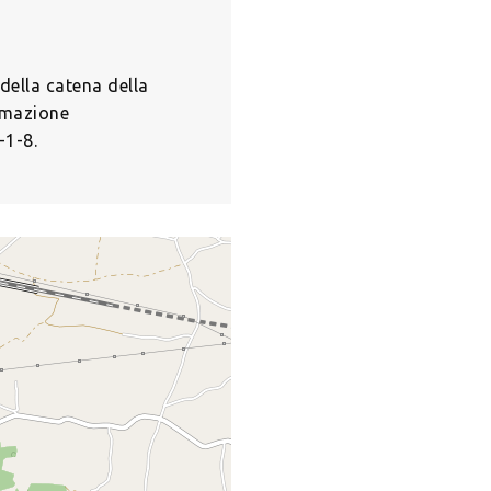
della catena della
nimazione
-1-8.