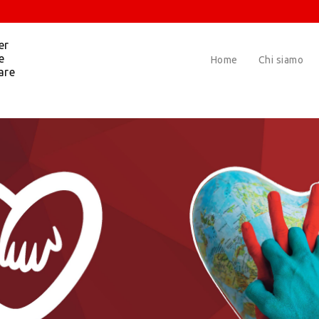
er
e
Home
Chi siamo
are