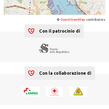
©
OpenStreetMap
contributors
+
−
Con il patrocinio di
Con la collaborazione di