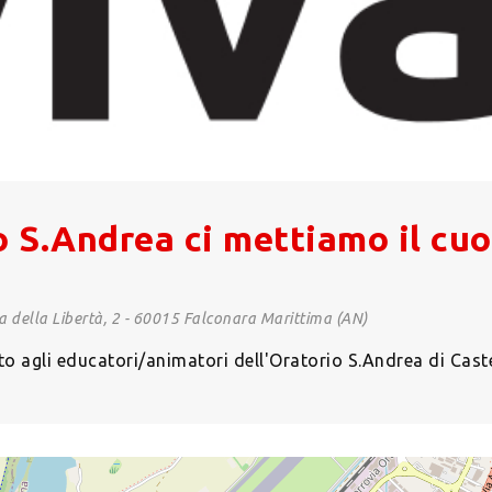
io S.Andrea ci mettiamo il cu
 della Libertà, 2 - 60015 Falconara Marittima (AN)
to agli educatori/animatori dell'Oratorio S.Andrea di Caste