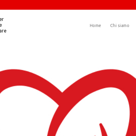
er
e
Home
Chi siamo
are