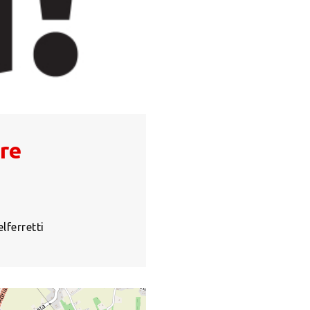
ore
lferretti