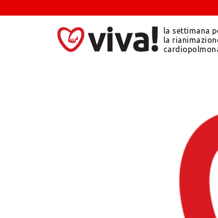
la settimana p
la rianimazion
cardiopolmon