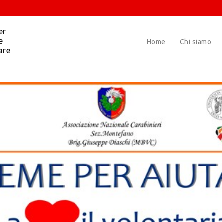
er
e
Home
Chi siamo
are