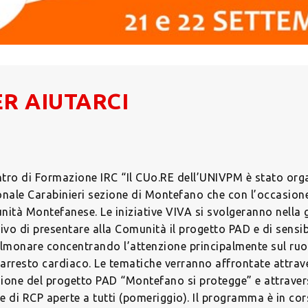
ER AIUTARCI
entro di Formazione IRC “Il CUo.RE dell’UNIVPM è stato or
onale Carabinieri sezione di Montefano che con l’occasion
unità Montefanese. Le iniziative VIVA si svolgeranno nella 
ivo di presentare alla Comunità il progetto PAD e di sensibi
monare concentrando l’attenzione principalmente sul ruo
’arresto cardiaco. Le tematiche verranno affrontate attra
zione del progetto PAD “Montefano si protegge” e attraver
he di RCP aperte a tutti (pomeriggio). Il programma è in c