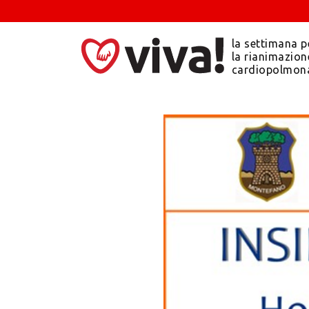
la settimana p
la rianimazion
cardiopolmon